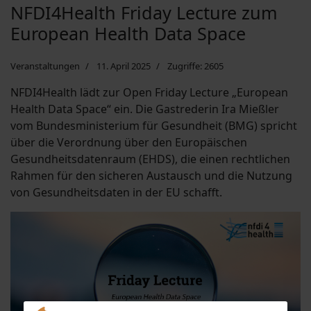
NFDI4Health Friday Lecture zum
European Health Data Space
Veranstaltungen
11. April 2025
Zugriffe: 2605
NFDI4Health lädt zur Open Friday Lecture „European
Health Data Space“ ein. Die Gastrederin Ira Mießler
vom Bundesministerium für Gesundheit (BMG) spricht
über die Verordnung über den Europäischen
Gesundheitsdatenraum (EHDS), die einen rechtlichen
Rahmen für den sicheren Austausch und die Nutzung
von Gesundheitsdaten in der EU schafft.