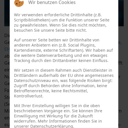
Wir benutzen Cookies
Wir verwenden erforderliche Drittinhalte (z.B.
Scriptbibliotheken) um die Funktion unserer Seite
zu gewährleisten. Wenn Sie dies nicht möchten,
besuchen Sie unsere Seite bitte nicht.
Die Verordnung über den Europäischen
Auf unserer Seite betten wir Drittinhalte von
Gesundheitsdatenraum (
European Health Data Space,
anderen Anbietern ein (z.B. Social Plugins,
EHDS
) ist eine europäische Verordnung, die darauf
Kartendienste, externe Schriftarten). Wir haben auf
die weitere Datenverarbeitung und ein etwaiges
abzielt, den Austausch und die Nutzung von
Tracking durch den Drittanbieter keinen Einfluss.
Gesundheitsdaten in Europa zu verbessern. Sie schafft
einen rechtlichen Rahmen für die Bereitstellung und
Wir setzen in diesem Rahmen auch Dienstleister in
Drittländern außerhalb der EU ohne angemessenes
Nutzung von elektronischen Gesundheitsdaten in der
Datenschutzniveau ein, was folgende Risiken birgt:
Gesundheitsversorgung (Primärnutzung) sowie für
Zugriff durch Behörden ohne Information, keine
Forschung, Innovation, Politikgestaltung und die
Betroffenenrechte, keine Rechtsmittel,
Kontrollverlust.
Steuerung der Gesundheitsversorgung
(Sekundärnutzung) – sowohl innerhalb der EU-
Mit Ihrer Einstellung willigen Sie in die oben
Mitgliedstaaten als auch grenzüberschreitend. Zudem
beschriebenen Vorgänge ein. Sie können Ihre
Einwilligung mit Wirkung für die Zukunft
enthält die Verordnung Vorgaben für einen
widerrufen. Mehr Informationen finden Sie in
europäischen Governance-Rahmen für Digital-Health-
unserer Datenschutzerklärung.