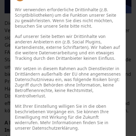
Wir verwenden erforderliche Drittinhalte (z.B.
Scriptbibliotheken) um die Funktion unserer Seite
zu gewährleisten. Wenn Sie dies nicht möchten,
Die Teilnehmenden erhalten ein umfassendes
besuchen Sie unsere Seite bitte nicht.
Verständnis von SPEs, einschließlich ihrer Rolle bei der
Auf unserer Seite betten wir Drittinhalte von
sicheren und effizienten Nutzung sensibler
anderen Anbietern ein (z.B. Social Plugins,
Gesundheitsdaten sowie bei der Unterstützung der
Kartendienste, externe Schriftarten). Wir haben auf
FAIR-Prinzipien. Perspektiven aus drei zentralen
die weitere Datenverarbeitung und ein etwaiges
Tracking durch den Drittanbieter keinen Einfluss.
Stakeholder-Gruppen - Datennutzende, Datenhaltende
und Technologieanbieter - werden vorgestellt und
Wir setzen in diesem Rahmen auch Dienstleister in
bieten Einblicke in ihre Rollen, Herausforderungen und
Drittländern außerhalb der EU ohne angemessenes
Datenschutzniveau ein, was folgende Risiken birgt:
Prioritäten. Praxisnahe Fallstudien, konkrete
Zugriff durch Behörden ohne Information, keine
Handlungsempfehlungen und interaktive
Betroffenenrechte, keine Rechtsmittel,
Diskussionen vermitteln wertvolle Einblicke in die
Kontrollverlust.
effektive Implementierung und Nutzung von SPEs und
Mit Ihrer Einstellung willigen Sie in die oben
können einen Community-Building-Prozess anstoßen.
beschriebenen Vorgänge ein. Sie können Ihre
Einwilligung mit Wirkung für die Zukunft
A Data Holder's Perspective: Charité Data
widerrufen. Mehr Informationen finden Sie in
unserer Datenschutzerklärung.
Integration Center