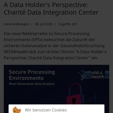
A Data Holder's Perspective:
Charité Data Integration Center
Veranstaltungen
06. Juli 2026
Zugriffe: 201
Die neue Webinarreihe zu Secure Processing
Environments (SPEs) beleuchtet die Zukunft der
sicheren Datenanalyse in der Gesundheitsforschung.
NFDI4Health lädt zum dritten Termin "A Data Holder's
Perspective: Charité Data Integration Center" ein.
Wir benutzen Cookies